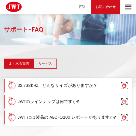
言語
お問い合わせ
サポート-FAQ
よくある質問
サービス
質
32.768KHz、どんなサイズがありますか？
問
質
JWTのラインナップは何ですか?
問
質
JWT には製品の AEC-Q200 レポートがありますか?
問