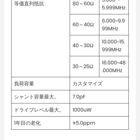
等価直列抵抗
80～60Ω
5.999MHz
6.000~9.9
60～40Ω
99MHz
10.000~15.
40～30Ω
999MHz
16.000~48
30～25Ω
.000MHz
負荷容量
カスタマイズ
シャント容量最大。
7.0pF
ドライブレベル最大。
1000uW
1年目の老化
±5.0ppm