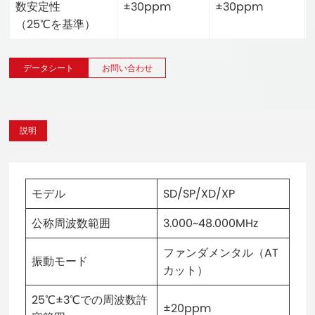
数安定性
±30ppm
±30ppm
（25℃を基準）
データシート
お問い合わせ
説明
モデル
SD/SP/XD/XP
公称周波数範囲
3.000~48.000MHz
ファンダメンタル（AT
振動モード
カット）
25℃±3℃での周波数許
±20ppm