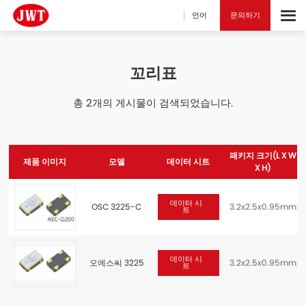
언어
문의하기
꼬리표
총 2개의 게시물이 검색되었습니다.
패키지 크기(L X W
제품 이미지
모델
데이터 시트
X H)
데이터 시
OSC 3225-C
3.2x2.5x0.95mm
트
데이터 시
오에스씨 3225
3.2x2.5x0.95mm
트