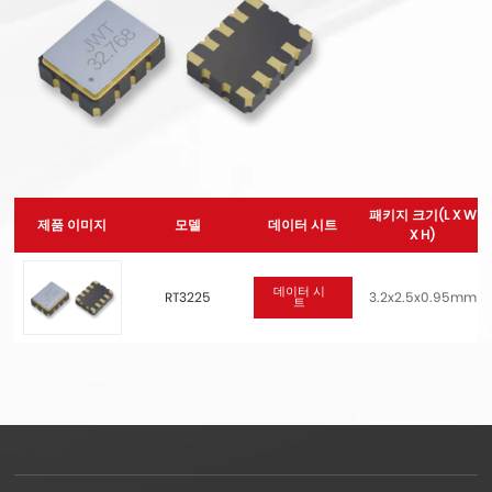
패키지 크기(L X W
제품 이미지
모델
데이터 시트
X H)
데이터 시
RT3225
3.2x2.5x0.95mm
트