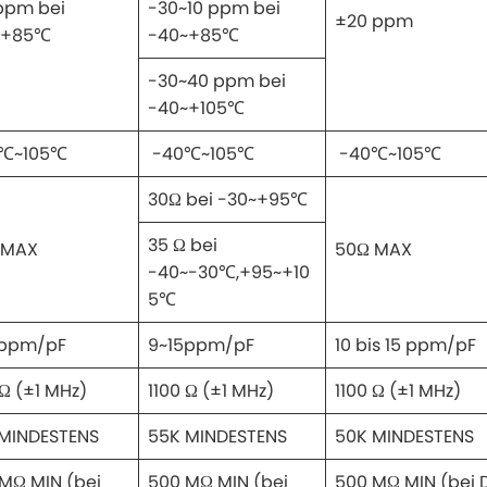
ppm bei
-30~10 ppm bei
±20 ppm
~+85℃
-40~+85℃
-30~40 ppm bei
-40~+105℃
℃~105℃
-40℃~105℃
-40℃~105℃
30Ω bei -30~+95℃
35 Ω bei
 MAX
50Ω MAX
-40~-30℃,+95~+10
5℃
6ppm/pF
9~15ppm/pF
10 bis 15 ppm/pF
 Ω (±1 MHz)
1100 Ω (±1 MHz)
1100 Ω (±1 MHz)
 MINDESTENS
55K MINDESTENS
50K MINDESTENS
MΩ MIN (bei
500 MΩ MIN (bei
500 MΩ MIN (bei 