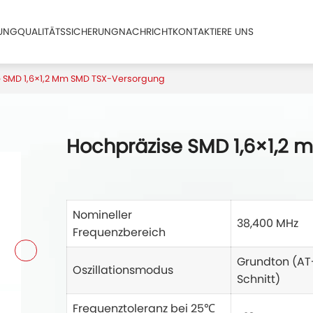
ZUNG
QUALITÄTSSICHERUNG
NACHRICHT
KONTAKTIERE UNS
 SMD 1,6×1,2 Mm SMD TSX-Versorgung
Hochpräzise SMD 1,6×1,2
Nomineller
38,400 MHz
Frequenzbereich
Grundton (AT
Oszillationsmodus
Schnitt)
Frequenztoleranz bei 25℃