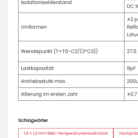
Isolationswiderstand
DC 1
±2 
Umformen
Refl
Löt
Wendepunkt (T=T0-C2/(3*C3))
27,5
Lastkapazität
8pF
Antriebsstufe max.
200
Alterung im ersten Jahr
±0,
Schlagwörter
1,6 × 1,2 mm SMD-Temperatursensorkristall
Hochpräzi