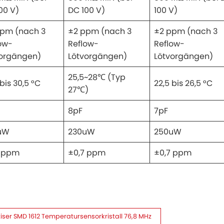
00 V)
DC 100 V)
100 V)
ppm (nach 3
±2 ppm (nach 3
±2 ppm (nach 3
ow-
Reflow-
Reflow-
vorgängen)
Lötvorgängen)
Lötvorgängen)
25,5~28℃ (Typ
 bis 30,5 °C
22,5 bis 26,5 °C
27℃)
8pF
7pF
uW
230uW
250uW
7 ppm
±0,7 ppm
±0,7 ppm
ser SMD 1612 Temperatursensorkristall 76,8 MHz