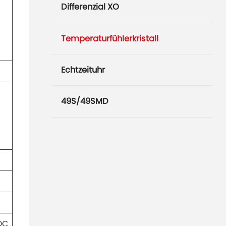
Differenzial XO
Temperaturfühlerkristall
Echtzeituhr
49S/49SMD
DC