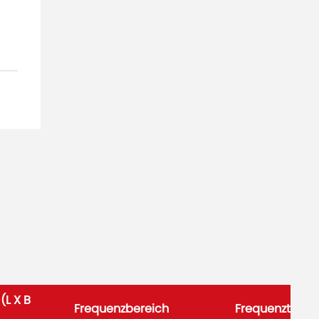
L X B
Frequenzbereich
Frequenztoler