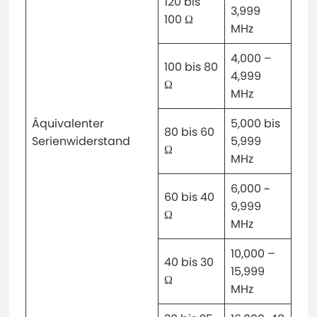
120 bis
3,999
100 Ω
MHz
4,000 –
100 bis 80
4,999
Ω
MHz
Äquivalenter
5,000 bis
80 bis 60
Serienwiderstand
5,999
Ω
MHz
6,000 ~
60 bis 40
9,999
Ω
MHz
10,000 –
40 bis 30
15,999
Ω
MHz