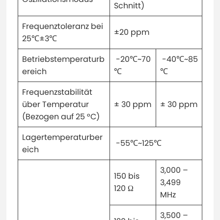
Schnitt)
Frequenztoleranz bei
±20 ppm
25℃±3℃
Betriebstemperaturb
-20℃~70
-40℃~85
ereich
℃
℃
Frequenzstabilität
über Temperatur
± 30 ppm
± 30 ppm
(Bezogen auf 25 °C)
Lagertemperaturber
-55℃~125℃
eich
3,000 –
150 bis
3,499
120 Ω
MHz
3,500 –