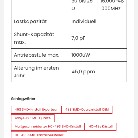
30 bis 25
16.000~48
Ω
.000MHz
Lastkapazität
Individuell
Shunt-Kapazität
7,0 pF
max.
Antriebsstufe max.
1000uW
Alterung im ersten
±5,0 ppm
Jahr
Schlagwörter
49S SMD-Kristall Exporteur
49S SMD-Quarzkristall OEM
49S/49S-SMD-Quarze
Maßgeschneiderter HC-49S SMD-Kristall
HC-49s Kristall
HC-49S SMD-Kristallhersteller