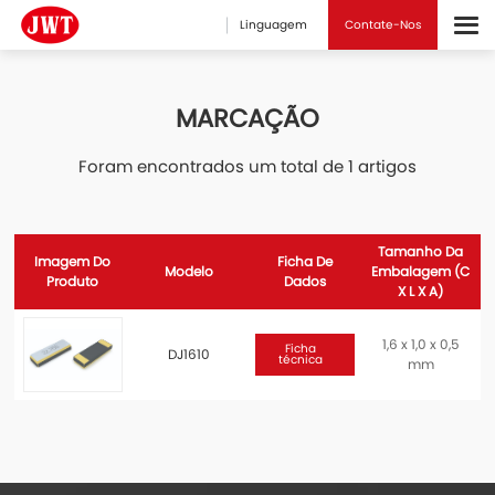
Linguagem
Contate-Nos
MARCAÇÃO
Foram encontrados um total de 1 artigos
Tamanho Da
Imagem Do
Ficha De
Modelo
Embalagem (C
Produto
Dados
X L X A)
1,6 x 1,0 x 0,5
Ficha
DJ1610
técnica
mm