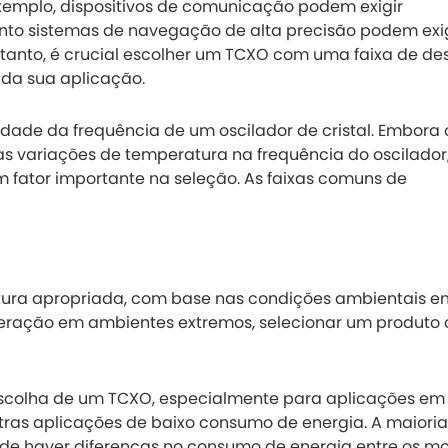
xemplo, dispositivos de comunicação podem exigir
anto sistemas de navegação de alta precisão podem exig
tanto, é crucial escolher um TCXO com uma faixa de de
 da sua aplicação.
dade da frequência de um oscilador de cristal. Embora 
as variações de temperatura na frequência do oscilador
 fator importante na seleção. As faixas comuns de
tura apropriada, com base nas condições ambientais e
r operação em ambientes extremos, selecionar um produto
escolha de um TCXO, especialmente para aplicações em
utras aplicações de baixo consumo de energia. A maiori
de haver diferenças no consumo de energia entre os mo