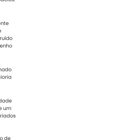
ente
e
ruído
penho
onado
ioria
idade
 e um
riados
o de