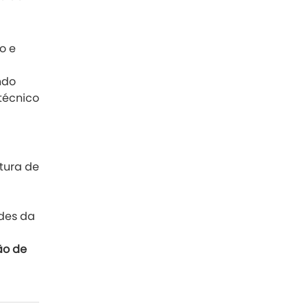
o e
ndo
técnico
tura de
des da
ão de