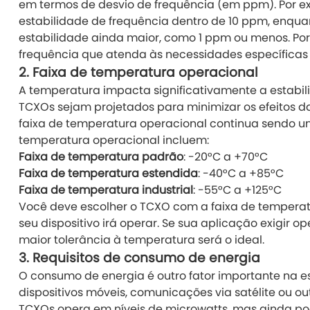
em termos de desvio de frequência (em ppm). Por e
estabilidade de frequência dentro de 10 ppm, enqu
estabilidade ainda maior, como 1 ppm ou menos. Por
frequência que atenda às necessidades específicas
2.
Faixa de temperatura operacional
A temperatura impacta significativamente a estabili
TCXOs sejam projetados para minimizar os efeitos d
faixa de temperatura operacional continua sendo um
temperatura operacional incluem:
Faixa de temperatura padrão
: -20°C a +70°C
Faixa de temperatura estendida
: -40°C a +85°C
Faixa de temperatura industrial
: -55°C a +125°C
Você deve escolher o TCXO com a faixa de tempera
seu dispositivo irá operar. Se sua aplicação exigi
maior tolerância à temperatura será o ideal.
3.
Requisitos de consumo de energia
O consumo de energia é outro fator importante na 
dispositivos móveis, comunicações via satélite ou o
TCXOs opera em níveis de microwatts, mas ainda po