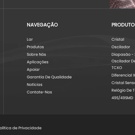
NAVEGAÇÃO
PRODUTO
Lar
Cristal
Produtos
Oscilador
Sobre Nós
Diapasão - 
Oscilador D
Aplicações
TCXO
Apoiar
Diferencial 
Garantia De Qualidade
Cristal Sen
Notícias
Relógio De 
Contate-Nos
49S/49SMD
olítica de Privacidade