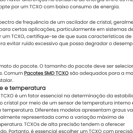
, opte por um TCXO com baixo consumo de energia.
pectro de frequência de um oscilador de cristal, geralm
 para certas aplicações, particularmente em sistemas d
 um TCXO, certifique-se de que suas características de 
ara evitar ruído excessivo que possa degradar o desem
rmato do pacote. O tamanho do pacote deve ser seleci
aca. Comum
Pacotes SMD TCXO
são adequados para a ma
talar.
e e temperatura
CXO é um fator essencial na determinação da estabil
o cristal por meio de um sensor de temperatura interno
de temperatura. Diferentes modelos apresentam graus va
malmente representada como a variação máxima de
peratura. TCXOs de alta precisão tendem a oferecer
o. Portanto, é essencial escolher um TCXO com precisã