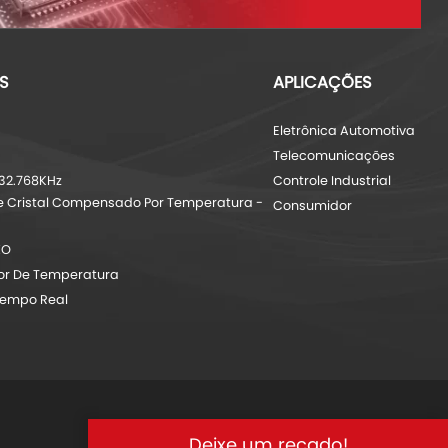
S
APLICAÇÕES
Eletrônica Automotiva
Telecomunicações
32.768KHz
Controle Industrial
e Cristal Compensado Por Temperatura -
Consumidor
XO
sor De Temperatura
Tempo Real
Deixe um recado!